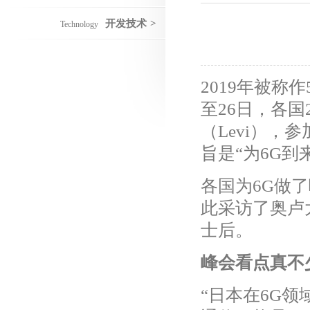
开发技术
>
Technology
2019年被称
至26日，各
（Levi）
旨是“为6G到
各国为6G做
此采访了奥卢
士后。
峰会看点真不
“日本在6G